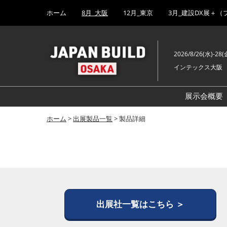
Press
ス
ホーム
8月_大阪
12月_東京
3月_建設DX展＋（
Escape
キ
to
ッ
close
プ
the
2026/8/26(水)-28(
し
menu.
インテックス大阪
て
進
む
展示会概要
ホーム
>
出展製品一覧
> 製品詳細
出展社一覧はこちら ＞