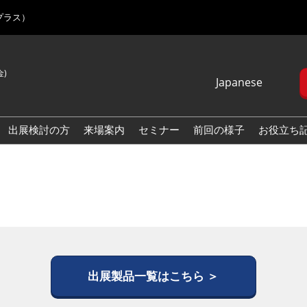
プラス）
金)
Japanese
Japanese
English
出展検討の方
来場案内
セミナー
前回の様子
お役立ち
Korean (Naver
Blog)
出展製品一覧はこちら ＞