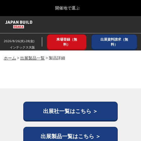
Press
ス
開催地で選ぶ
Escape
キ
to
ッ
close
ホーム
グ
プ
the
ロ
2026年08月26日
し
ー
menu.
インテックス大阪/ INTEX OSAKA
来場登録（無
出展資料請求（無
バ
2026/8/26(水)-28(金)
て
料）
料）
ル
インテックス大阪
進
ナ
8月_大阪
ビ
ホーム
>
出展製品一覧
> 製品詳細
む
2026年08月26日
ゲ
インテックス大阪/ INTEX OSAKA
ー
シ
ョ
12月_東京
ン
2026年12月02日
を
東京ビッグサイト/Tokyo Big Sight
折
り
た
出展社一覧はこちら ＞
3月_建設DX展＋（プラス）
た
2027年03月17日
む
東京ビッグサイト/Tokyo Big Sight
出展製品一覧はこちら ＞