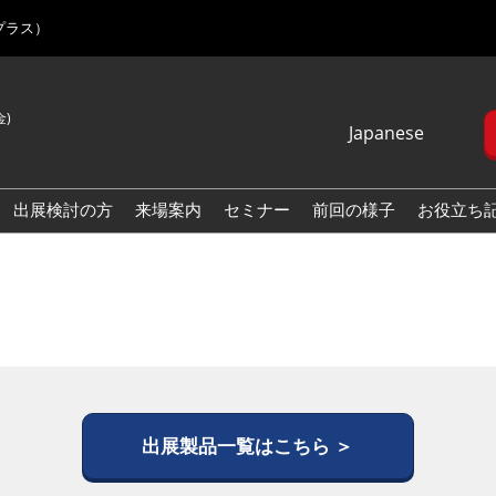
プラス）
金)
Japanese
Japanese
English
出展検討の方
来場案内
セミナー
前回の様子
お役立ち
Korean (Naver
Blog)
出展製品一覧はこちら ＞