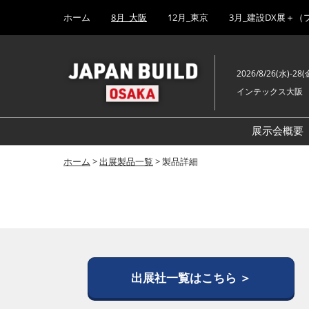
Press
ス
ホーム
8月_大阪
12月_東京
3月_建設DX展＋（
Escape
キ
to
ッ
close
プ
the
2026/8/26(水)-28(
し
menu.
インテックス大阪
て
進
む
展示会概要
ホーム
>
出展製品一覧
> 製品詳細
出展社一覧はこちら ＞