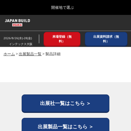
Press
ス
開催地で選ぶ
Escape
キ
to
ッ
close
ホーム
グ
プ
the
ロ
2026年08月26日
し
ー
menu.
インテックス大阪/ INTEX OSAKA
来場登録（無
出展資料請求（無
バ
2026/8/26(水)-28(金)
て
料）
料）
ル
インテックス大阪
進
ナ
8月_大阪
ビ
ホーム
>
出展製品一覧
> 製品詳細
む
2026年08月26日
ゲ
インテックス大阪/ INTEX OSAKA
ー
シ
ョ
12月_東京
ン
2026年12月02日
を
東京ビッグサイト/Tokyo Big Sight
折
り
た
出展社一覧はこちら ＞
3月_建設DX展＋（プラス）
た
2027年03月17日
む
東京ビッグサイト/Tokyo Big Sight
出展製品一覧はこちら ＞