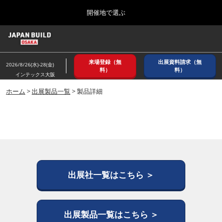
Press
ス
開催地で選ぶ
Escape
キ
to
ッ
close
ホーム
グ
プ
the
ロ
2026年08月26日
し
ー
menu.
インテックス大阪/ INTEX OSAKA
来場登録（無
出展資料請求（無
バ
2026/8/26(水)-28(金)
て
料）
料）
ル
インテックス大阪
進
ナ
8月_大阪
ビ
ホーム
>
出展製品一覧
> 製品詳細
む
2026年08月26日
ゲ
インテックス大阪/ INTEX OSAKA
ー
シ
ョ
12月_東京
ン
2026年12月02日
を
東京ビッグサイト/Tokyo Big Sight
折
り
た
出展社一覧はこちら ＞
3月_建設DX展＋（プラス）
た
2027年03月17日
む
東京ビッグサイト/Tokyo Big Sight
出展製品一覧はこちら ＞