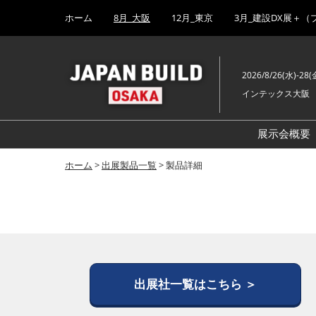
Press
ス
ホーム
8月_大阪
12月_東京
3月_建設DX展＋（
Escape
キ
to
ッ
close
プ
the
2026/8/26(水)-28(
し
menu.
インテックス大阪
て
進
む
展示会概要
ホーム
>
出展製品一覧
> 製品詳細
出展社一覧はこちら ＞