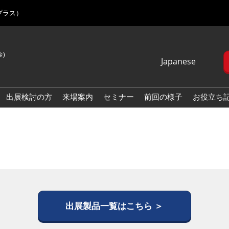
プラス）
金)
Japanese
Japanese
English
出展検討の方
来場案内
セミナー
前回の様子
お役立ち
Korean (Naver
Blog)
出展製品一覧はこちら ＞