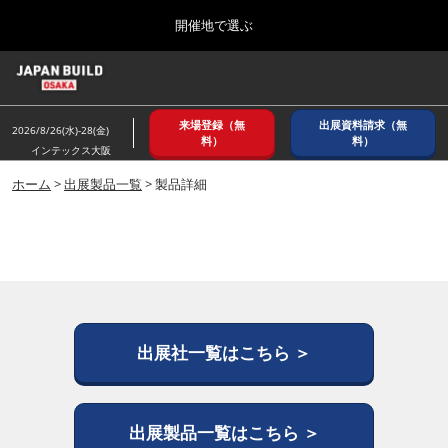
Press
ス
開催地で選ぶ
Escape
キ
to
ッ
close
ホーム
グ
プ
the
ロ
2026年08月26日
し
ー
menu.
インテックス大阪/ INTEX OSAKA
来場登録（無
出展資料請求（無
バ
2026/8/26(水)-28(金)
て
料）
料）
ル
インテックス大阪
進
ナ
8月_大阪
ビ
ホーム
>
出展製品一覧
> 製品詳細
む
2026年08月26日
ゲ
インテックス大阪/ INTEX OSAKA
ー
シ
ョ
12月_東京
ン
2026年12月02日
を
東京ビッグサイト/Tokyo Big Sight
折
り
た
出展社一覧はこちら ＞
3月_建設DX展＋（プラス）
た
2027年03月17日
む
東京ビッグサイト/Tokyo Big Sight
出展製品一覧はこちら ＞