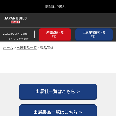
Press
ス
開催地で選ぶ
Escape
キ
to
ッ
close
ホーム
グ
プ
the
ロ
2026年08月26日
し
ー
menu.
インテックス大阪/ INTEX OSAKA
来場登録（無
出展資料請求（無
バ
2026/8/26(水)-28(金)
て
料）
料）
ル
インテックス大阪
進
ナ
8月_大阪
ビ
ホーム
>
出展製品一覧
> 製品詳細
む
2026年08月26日
ゲ
インテックス大阪/ INTEX OSAKA
ー
シ
ョ
12月_東京
ン
2026年12月02日
を
東京ビッグサイト/Tokyo Big Sight
折
り
た
出展社一覧はこちら ＞
3月_建設DX展＋（プラス）
た
2027年03月17日
む
東京ビッグサイト/Tokyo Big Sight
出展製品一覧はこちら ＞