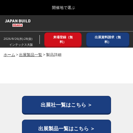
Press
ス
開催地で選ぶ
Escape
キ
to
ッ
close
ホーム
グ
プ
the
ロ
2026年08月26日
し
ー
menu.
インテックス大阪/ INTEX OSAKA
来場登録（無
出展資料請求（無
バ
2026/8/26(水)-28(金)
て
料）
料）
ル
インテックス大阪
進
ナ
8月_大阪
ビ
ホーム
>
出展製品一覧
> 製品詳細
む
2026年08月26日
ゲ
インテックス大阪/ INTEX OSAKA
ー
シ
ョ
12月_東京
ン
2026年12月02日
を
東京ビッグサイト/Tokyo Big Sight
折
り
た
出展社一覧はこちら ＞
3月_建設DX展＋（プラス）
た
2027年03月17日
む
東京ビッグサイト/Tokyo Big Sight
出展製品一覧はこちら ＞