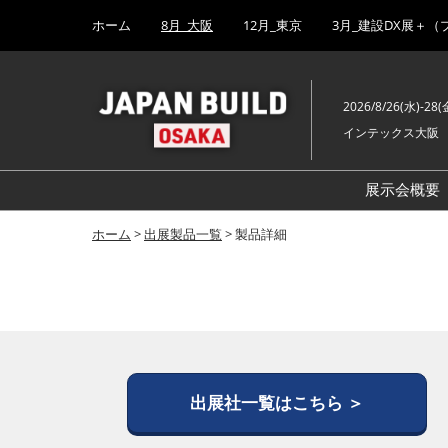
Press
ス
ホーム
8月_大阪
12月_東京
3月_建設DX展＋（
Escape
キ
to
ッ
close
プ
the
2026/8/26(水)-28(
し
menu.
インテックス大阪
て
進
む
展示会概要
ホーム
>
出展製品一覧
> 製品詳細
出展社一覧はこちら ＞