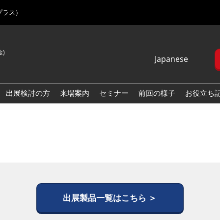
プラス）
金)
Japanese
Japanese
English
出展検討の方
来場案内
セミナー
前回の様子
お役立ち
Korean (Naver
Blog)
出展製品一覧はこちら ＞