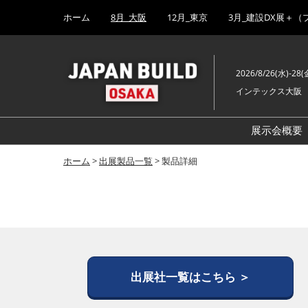
Press
ス
ホーム
8月_大阪
12月_東京
3月_建設DX展＋（
Escape
キ
to
ッ
close
プ
the
2026/8/26(水)-28(
し
menu.
インテックス大阪
て
進
む
展示会概要
ホーム
>
出展製品一覧
> 製品詳細
出展社一覧はこちら ＞