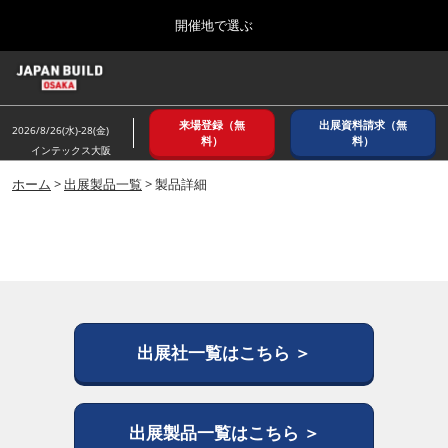
Press
ス
開催地で選ぶ
Escape
キ
to
ッ
close
ホーム
グ
プ
the
ロ
2026年08月26日
し
ー
menu.
インテックス大阪/ INTEX OSAKA
来場登録（無
出展資料請求（無
バ
2026/8/26(水)-28(金)
て
料）
料）
ル
インテックス大阪
進
ナ
8月_大阪
ビ
ホーム
>
出展製品一覧
> 製品詳細
む
2026年08月26日
ゲ
インテックス大阪/ INTEX OSAKA
ー
シ
ョ
12月_東京
ン
2026年12月02日
を
東京ビッグサイト/Tokyo Big Sight
折
り
た
出展社一覧はこちら ＞
3月_建設DX展＋（プラス）
た
2027年03月17日
む
東京ビッグサイト/Tokyo Big Sight
出展製品一覧はこちら ＞