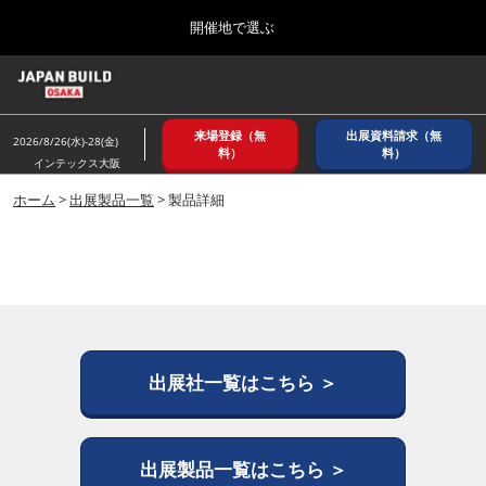
Press
ス
開催地で選ぶ
Escape
キ
to
ッ
close
ホーム
グ
プ
the
ロ
2026年08月26日
し
ー
menu.
インテックス大阪/ INTEX OSAKA
来場登録（無
出展資料請求（無
バ
2026/8/26(水)-28(金)
て
料）
料）
ル
インテックス大阪
進
ナ
8月_大阪
ビ
ホーム
>
出展製品一覧
> 製品詳細
む
2026年08月26日
ゲ
インテックス大阪/ INTEX OSAKA
ー
シ
ョ
12月_東京
ン
2026年12月02日
を
東京ビッグサイト/Tokyo Big Sight
折
り
た
出展社一覧はこちら ＞
3月_建設DX展＋（プラス）
た
2027年03月17日
む
東京ビッグサイト/Tokyo Big Sight
出展製品一覧はこちら ＞