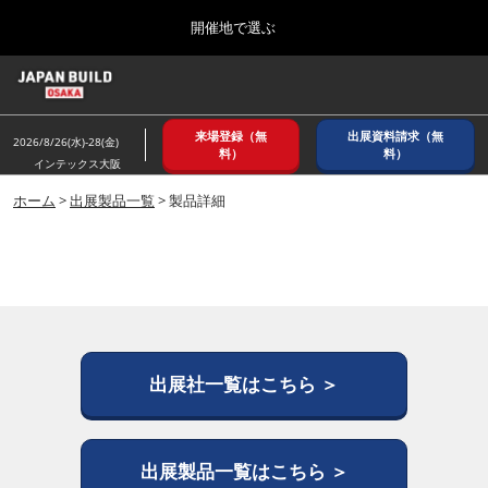
Press
ス
開催地で選ぶ
Escape
キ
to
ッ
close
ホーム
グ
プ
the
ロ
2026年08月26日
し
ー
menu.
インテックス大阪/ INTEX OSAKA
来場登録（無
出展資料請求（無
バ
2026/8/26(水)-28(金)
て
料）
料）
ル
インテックス大阪
進
ナ
8月_大阪
ビ
ホーム
>
出展製品一覧
> 製品詳細
む
2026年08月26日
ゲ
インテックス大阪/ INTEX OSAKA
ー
シ
ョ
12月_東京
ン
2026年12月02日
を
東京ビッグサイト/Tokyo Big Sight
折
り
た
出展社一覧はこちら ＞
3月_建設DX展＋（プラス）
た
2027年03月17日
む
東京ビッグサイト/Tokyo Big Sight
出展製品一覧はこちら ＞