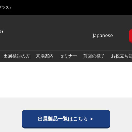
プラス）
金)
Japanese
Japanese
English
出展検討の方
来場案内
セミナー
前回の様子
お役立ち
Korean (Naver
Blog)
出展製品一覧はこちら ＞