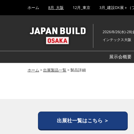
Press
ス
ホーム
8月_大阪
12月_東京
3月_建設DX展＋（
Escape
キ
to
ッ
close
プ
the
2026/8/26(水)-28(
し
menu.
インテックス大阪
て
進
む
展示会概要
ホーム
>
出展製品一覧
> 製品詳細
出展社一覧はこちら ＞