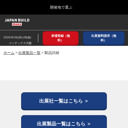
Press
ス
開催地で選ぶ
Escape
キ
to
ッ
close
ホーム
グ
プ
the
ロ
2026年08月26日
し
ー
menu.
インテックス大阪/ INTEX OSAKA
来場登録（無
出展資料請求（無
バ
2026/8/26(水)-28(金)
て
料）
料）
ル
インテックス大阪
進
ナ
8月_大阪
ビ
ホーム
>
出展製品一覧
> 製品詳細
む
2026年08月26日
ゲ
インテックス大阪/ INTEX OSAKA
ー
シ
ョ
12月_東京
ン
2026年12月02日
を
東京ビッグサイト/Tokyo Big Sight
折
り
た
出展社一覧はこちら ＞
3月_建設DX展＋（プラス）
た
2027年03月17日
む
東京ビッグサイト/Tokyo Big Sight
出展製品一覧はこちら ＞