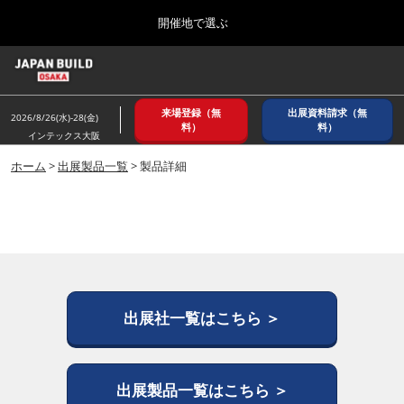
Press
ス
開催地で選ぶ
Escape
キ
to
ッ
close
ホーム
グ
プ
the
ロ
2026年08月26日
し
ー
menu.
インテックス大阪/ INTEX OSAKA
来場登録（無
出展資料請求（無
バ
2026/8/26(水)-28(金)
て
料）
料）
ル
インテックス大阪
進
ナ
8月_大阪
ビ
ホーム
>
出展製品一覧
> 製品詳細
む
2026年08月26日
ゲ
インテックス大阪/ INTEX OSAKA
ー
シ
ョ
12月_東京
ン
2026年12月02日
を
東京ビッグサイト/Tokyo Big Sight
折
り
た
出展社一覧はこちら ＞
3月_建設DX展＋（プラス）
た
2027年03月17日
む
東京ビッグサイト/Tokyo Big Sight
出展製品一覧はこちら ＞