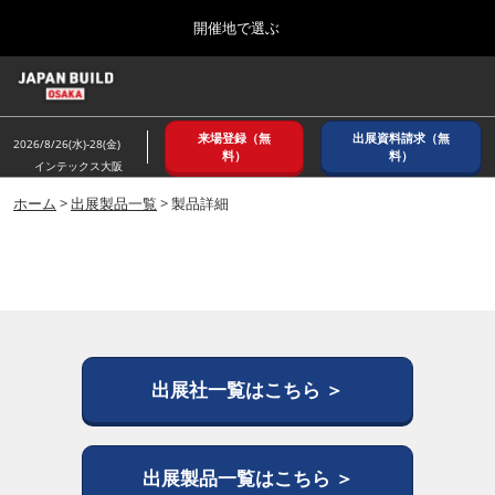
Press
ス
開催地で選ぶ
Escape
キ
to
ッ
close
ホーム
グ
プ
the
ロ
2026年08月26日
し
ー
menu.
インテックス大阪/ INTEX OSAKA
来場登録（無
出展資料請求（無
バ
2026/8/26(水)-28(金)
て
料）
料）
ル
インテックス大阪
進
ナ
8月_大阪
ビ
ホーム
>
出展製品一覧
> 製品詳細
む
2026年08月26日
ゲ
インテックス大阪/ INTEX OSAKA
ー
シ
ョ
12月_東京
ン
2026年12月02日
を
東京ビッグサイト/Tokyo Big Sight
折
り
た
出展社一覧はこちら ＞
3月_建設DX展＋（プラス）
た
2027年03月17日
む
東京ビッグサイト/Tokyo Big Sight
出展製品一覧はこちら ＞