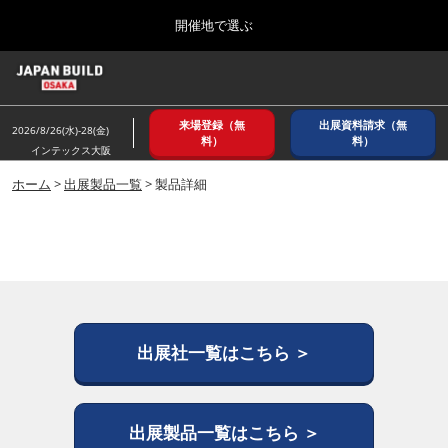
Press
ス
開催地で選ぶ
Escape
キ
to
ッ
close
ホーム
グ
プ
the
ロ
2026年08月26日
し
ー
menu.
インテックス大阪/ INTEX OSAKA
来場登録（無
出展資料請求（無
バ
2026/8/26(水)-28(金)
て
料）
料）
ル
インテックス大阪
進
ナ
8月_大阪
ビ
ホーム
>
出展製品一覧
> 製品詳細
む
2026年08月26日
ゲ
インテックス大阪/ INTEX OSAKA
ー
シ
ョ
12月_東京
ン
2026年12月02日
を
東京ビッグサイト/Tokyo Big Sight
折
り
た
出展社一覧はこちら ＞
3月_建設DX展＋（プラス）
た
2027年03月17日
む
東京ビッグサイト/Tokyo Big Sight
出展製品一覧はこちら ＞