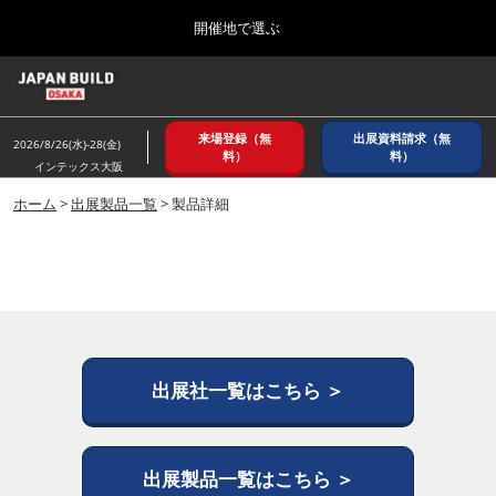
Press
ス
開催地で選ぶ
Escape
キ
to
ッ
close
ホーム
グ
プ
the
ロ
2026年08月26日
し
ー
menu.
インテックス大阪/ INTEX OSAKA
来場登録（無
出展資料請求（無
バ
2026/8/26(水)-28(金)
て
料）
料）
ル
インテックス大阪
進
ナ
8月_大阪
ビ
ホーム
>
出展製品一覧
> 製品詳細
む
2026年08月26日
ゲ
インテックス大阪/ INTEX OSAKA
ー
シ
ョ
12月_東京
ン
2026年12月02日
を
東京ビッグサイト/Tokyo Big Sight
折
り
た
出展社一覧はこちら ＞
3月_建設DX展＋（プラス）
た
2027年03月17日
む
東京ビッグサイト/Tokyo Big Sight
出展製品一覧はこちら ＞