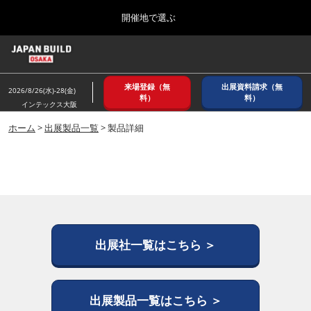
Press
ス
開催地で選ぶ
Escape
キ
to
ッ
close
ホーム
グ
プ
the
ロ
2026年08月26日
し
ー
menu.
インテックス大阪/ INTEX OSAKA
来場登録（無
出展資料請求（無
バ
2026/8/26(水)-28(金)
て
料）
料）
ル
インテックス大阪
進
ナ
8月_大阪
ビ
ホーム
>
出展製品一覧
> 製品詳細
む
2026年08月26日
ゲ
インテックス大阪/ INTEX OSAKA
ー
シ
ョ
12月_東京
ン
2026年12月02日
を
東京ビッグサイト/Tokyo Big Sight
折
り
た
出展社一覧はこちら ＞
3月_建設DX展＋（プラス）
た
2027年03月17日
む
東京ビッグサイト/Tokyo Big Sight
出展製品一覧はこちら ＞