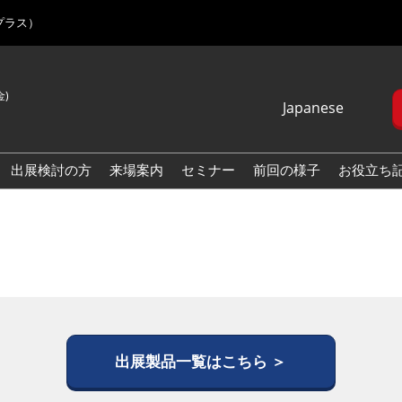
プラス）
金)
Japanese
Japanese
English
出展検討の方
来場案内
セミナー
前回の様子
お役立ち
Korean (Naver
Blog)
出展製品一覧はこちら ＞