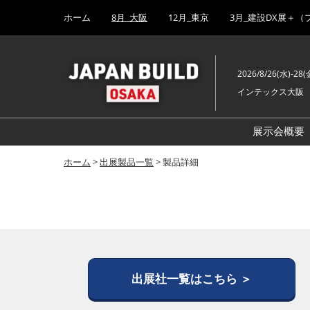
Press
ス
ホーム
8月_大阪
12月_東京
3月_建設DX展＋（
Escape
キ
to
ッ
close
プ
the
2026/8/26(水)-28(
し
menu.
インテックス大阪
て
進
む
展示会概要
ホーム
>
出展製品一覧
> 製品詳細
出展社一覧はこちら ＞