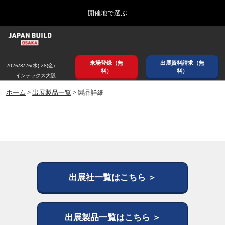
Press
ス
開催地で選ぶ
Escape
キ
to
ッ
close
ホーム
グ
プ
the
ロ
2026年08月26日
し
ー
menu.
インテックス大阪/ INTEX OSAKA
来場登録（無
出展資料請求（無
バ
2026/8/26(水)-28(金)
て
料）
料）
ル
インテックス大阪
進
ナ
8月_大阪
ビ
ホーム
>
出展製品一覧
> 製品詳細
む
2026年08月26日
ゲ
インテックス大阪/ INTEX OSAKA
ー
シ
ョ
12月_東京
ン
2026年12月02日
を
東京ビッグサイト/Tokyo Big Sight
折
り
た
出展社一覧はこちら ＞
3月_建設DX展＋（プラス）
た
2027年03月17日
む
東京ビッグサイト/Tokyo Big Sight
出展製品一覧はこちら ＞