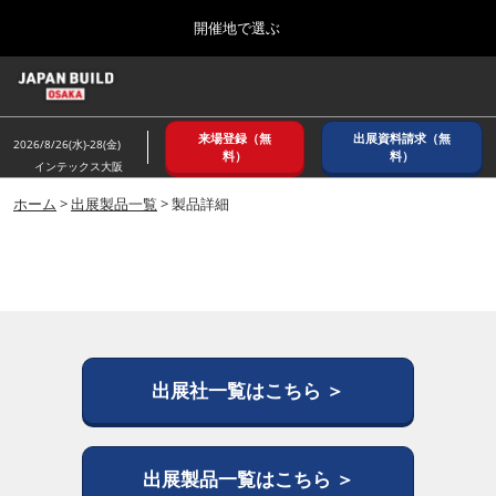
Press
ス
開催地で選ぶ
Escape
キ
to
ッ
close
ホーム
グ
プ
the
ロ
2026年08月26日
し
ー
menu.
インテックス大阪/ INTEX OSAKA
来場登録（無
出展資料請求（無
バ
2026/8/26(水)-28(金)
て
料）
料）
ル
インテックス大阪
進
ナ
8月_大阪
ビ
ホーム
>
出展製品一覧
> 製品詳細
む
2026年08月26日
ゲ
インテックス大阪/ INTEX OSAKA
ー
シ
ョ
12月_東京
ン
2026年12月02日
を
東京ビッグサイト/Tokyo Big Sight
折
り
た
出展社一覧はこちら ＞
3月_建設DX展＋（プラス）
た
2027年03月17日
む
東京ビッグサイト/Tokyo Big Sight
出展製品一覧はこちら ＞