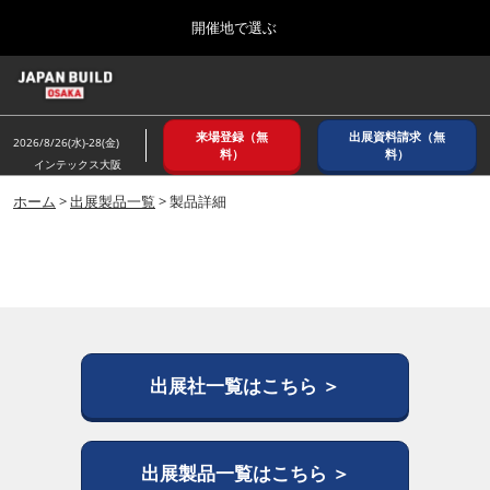
Press
ス
開催地で選ぶ
Escape
キ
to
ッ
close
ホーム
グ
プ
the
ロ
2026年08月26日
し
ー
menu.
インテックス大阪/ INTEX OSAKA
来場登録（無
出展資料請求（無
バ
2026/8/26(水)-28(金)
て
料）
料）
ル
インテックス大阪
進
ナ
8月_大阪
ビ
ホーム
>
出展製品一覧
> 製品詳細
む
2026年08月26日
ゲ
インテックス大阪/ INTEX OSAKA
ー
シ
ョ
12月_東京
ン
2026年12月02日
を
東京ビッグサイト/Tokyo Big Sight
折
り
た
出展社一覧はこちら ＞
3月_建設DX展＋（プラス）
た
2027年03月17日
む
東京ビッグサイト/Tokyo Big Sight
出展製品一覧はこちら ＞