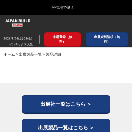
Press
ス
開催地で選ぶ
Escape
キ
to
ッ
close
ホーム
グ
プ
the
ロ
2026年08月26日
し
ー
menu.
インテックス大阪/ INTEX OSAKA
来場登録（無
出展資料請求（無
バ
2026/8/26(水)-28(金)
て
料）
料）
ル
インテックス大阪
進
ナ
8月_大阪
ビ
ホーム
>
出展製品一覧
> 製品詳細
む
2026年08月26日
ゲ
インテックス大阪/ INTEX OSAKA
ー
シ
ョ
12月_東京
ン
2026年12月02日
を
東京ビッグサイト/Tokyo Big Sight
折
り
た
出展社一覧はこちら ＞
3月_建設DX展＋（プラス）
た
2027年03月17日
む
東京ビッグサイト/Tokyo Big Sight
出展製品一覧はこちら ＞