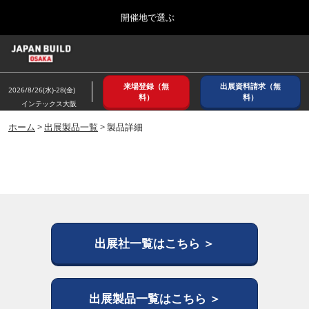
Press
ス
開催地で選ぶ
Escape
キ
to
ッ
close
ホーム
グ
プ
the
ロ
2026年08月26日
し
ー
menu.
インテックス大阪/ INTEX OSAKA
来場登録（無
出展資料請求（無
バ
2026/8/26(水)-28(金)
て
料）
料）
ル
インテックス大阪
進
ナ
8月_大阪
ビ
ホーム
>
出展製品一覧
> 製品詳細
む
2026年08月26日
ゲ
インテックス大阪/ INTEX OSAKA
ー
シ
ョ
12月_東京
ン
2026年12月02日
を
東京ビッグサイト/Tokyo Big Sight
折
り
た
出展社一覧はこちら ＞
3月_建設DX展＋（プラス）
た
2027年03月17日
む
東京ビッグサイト/Tokyo Big Sight
出展製品一覧はこちら ＞