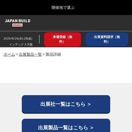
Press
ス
開催地で選ぶ
Escape
キ
to
ッ
close
ホーム
グ
プ
the
ロ
2026年08月26日
し
ー
menu.
インテックス大阪/ INTEX OSAKA
来場登録（無
出展資料請求（無
バ
2026/8/26(水)-28(金)
て
料）
料）
ル
インテックス大阪
進
ナ
8月_大阪
ビ
ホーム
>
出展製品一覧
> 製品詳細
む
2026年08月26日
ゲ
インテックス大阪/ INTEX OSAKA
ー
シ
ョ
12月_東京
ン
2026年12月02日
を
東京ビッグサイト/Tokyo Big Sight
折
り
た
出展社一覧はこちら ＞
3月_建設DX展＋（プラス）
た
2027年03月17日
む
東京ビッグサイト/Tokyo Big Sight
出展製品一覧はこちら ＞