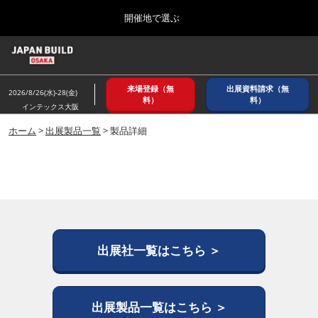
Press
ス
開催地で選ぶ
Escape
キ
to
ッ
close
ホーム
グ
プ
the
ロ
2026年08月26日
し
ー
menu.
インテックス大阪/ INTEX OSAKA
来場登録（無
出展資料請求（無
バ
2026/8/26(水)-28(金)
て
料）
料）
ル
インテックス大阪
進
ナ
8月_大阪
ビ
ホーム
>
出展製品一覧
> 製品詳細
む
2026年08月26日
ゲ
インテックス大阪/ INTEX OSAKA
ー
シ
ョ
12月_東京
ン
2026年12月02日
を
東京ビッグサイト/Tokyo Big Sight
折
り
た
出展社一覧はこちら ＞
3月_建設DX展＋（プラス）
た
2027年03月17日
む
東京ビッグサイト/Tokyo Big Sight
出展製品一覧はこちら ＞