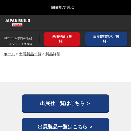
Press
ス
開催地で選ぶ
Escape
キ
to
ッ
close
ホーム
グ
プ
the
ロ
2026年08月26日
し
ー
menu.
インテックス大阪/ INTEX OSAKA
来場登録（無
出展資料請求（無
バ
2026/8/26(水)-28(金)
て
料）
料）
ル
インテックス大阪
進
ナ
8月_大阪
ビ
ホーム
>
出展製品一覧
> 製品詳細
む
2026年08月26日
ゲ
インテックス大阪/ INTEX OSAKA
ー
シ
ョ
12月_東京
ン
2026年12月02日
を
東京ビッグサイト/Tokyo Big Sight
折
り
た
出展社一覧はこちら ＞
3月_建設DX展＋（プラス）
た
2027年03月17日
む
東京ビッグサイト/Tokyo Big Sight
出展製品一覧はこちら ＞