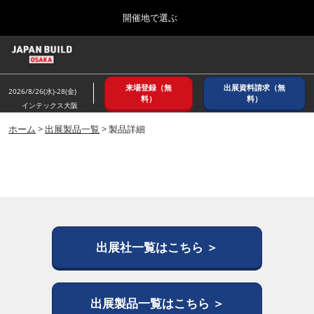
Press
ス
開催地で選ぶ
Escape
キ
to
ッ
close
ホーム
グ
プ
the
ロ
2026年08月26日
し
ー
menu.
インテックス大阪/ INTEX OSAKA
来場登録（無
出展資料請求（無
バ
2026/8/26(水)-28(金)
て
料）
料）
ル
インテックス大阪
進
ナ
8月_大阪
ビ
ホーム
>
出展製品一覧
> 製品詳細
む
2026年08月26日
ゲ
インテックス大阪/ INTEX OSAKA
ー
シ
ョ
12月_東京
ン
2026年12月02日
を
東京ビッグサイト/Tokyo Big Sight
折
り
た
出展社一覧はこちら ＞
3月_建設DX展＋（プラス）
た
2027年03月17日
む
東京ビッグサイト/Tokyo Big Sight
出展製品一覧はこちら ＞