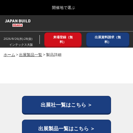
Press
ス
開催地で選ぶ
Escape
キ
to
ッ
close
ホーム
グ
プ
the
ロ
2026年08月26日
し
ー
menu.
インテックス大阪/ INTEX OSAKA
来場登録（無
出展資料請求（無
バ
2026/8/26(水)-28(金)
て
料）
料）
ル
インテックス大阪
進
ナ
8月_大阪
ビ
ホーム
>
出展製品一覧
> 製品詳細
む
2026年08月26日
ゲ
インテックス大阪/ INTEX OSAKA
ー
シ
ョ
12月_東京
ン
2026年12月02日
を
東京ビッグサイト/Tokyo Big Sight
折
り
た
出展社一覧はこちら ＞
3月_建設DX展＋（プラス）
た
2027年03月17日
む
東京ビッグサイト/Tokyo Big Sight
出展製品一覧はこちら ＞