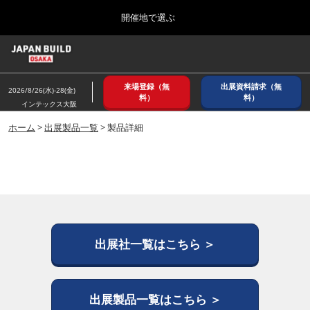
Press
ス
開催地で選ぶ
Escape
キ
to
ッ
close
ホーム
グ
プ
the
ロ
2026年08月26日
し
ー
menu.
インテックス大阪/ INTEX OSAKA
来場登録（無
出展資料請求（無
バ
2026/8/26(水)-28(金)
て
料）
料）
ル
インテックス大阪
進
ナ
8月_大阪
ビ
ホーム
>
出展製品一覧
> 製品詳細
む
2026年08月26日
ゲ
インテックス大阪/ INTEX OSAKA
ー
シ
ョ
12月_東京
ン
2026年12月02日
を
東京ビッグサイト/Tokyo Big Sight
折
り
た
出展社一覧はこちら ＞
3月_建設DX展＋（プラス）
た
2027年03月17日
む
東京ビッグサイト/Tokyo Big Sight
出展製品一覧はこちら ＞