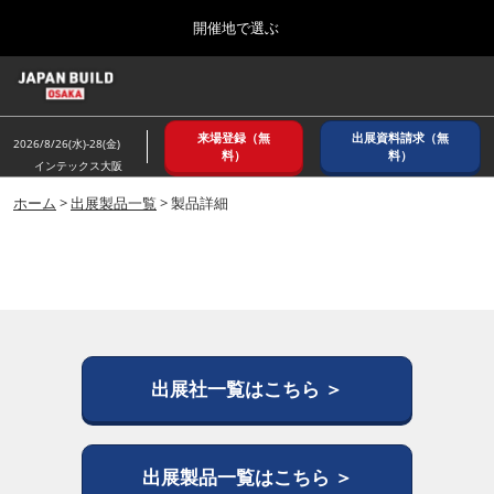
Press
ス
開催地で選ぶ
Escape
キ
to
ッ
close
ホーム
グ
プ
the
ロ
2026年08月26日
し
ー
menu.
インテックス大阪/ INTEX OSAKA
来場登録（無
出展資料請求（無
バ
2026/8/26(水)-28(金)
て
料）
料）
ル
インテックス大阪
進
ナ
8月_大阪
ビ
ホーム
>
出展製品一覧
> 製品詳細
む
2026年08月26日
ゲ
インテックス大阪/ INTEX OSAKA
ー
シ
ョ
12月_東京
ン
2026年12月02日
を
東京ビッグサイト/Tokyo Big Sight
折
り
た
出展社一覧はこちら ＞
3月_建設DX展＋（プラス）
た
2027年03月17日
む
東京ビッグサイト/Tokyo Big Sight
出展製品一覧はこちら ＞