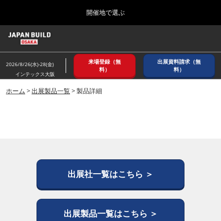
Press
ス
開催地で選ぶ
Escape
キ
to
ッ
close
ホーム
グ
プ
the
ロ
2026年08月26日
し
ー
menu.
インテックス大阪/ INTEX OSAKA
来場登録（無
出展資料請求（無
バ
2026/8/26(水)-28(金)
て
料）
料）
ル
インテックス大阪
進
ナ
8月_大阪
ビ
ホーム
>
出展製品一覧
> 製品詳細
む
2026年08月26日
ゲ
インテックス大阪/ INTEX OSAKA
ー
シ
ョ
12月_東京
ン
2026年12月02日
を
東京ビッグサイト/Tokyo Big Sight
折
り
た
出展社一覧はこちら ＞
3月_建設DX展＋（プラス）
た
2027年03月17日
む
東京ビッグサイト/Tokyo Big Sight
出展製品一覧はこちら ＞