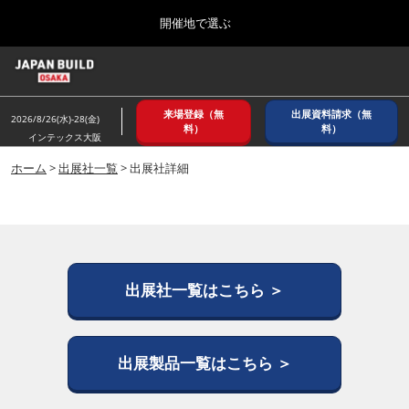
Press
ス
開催地で選ぶ
Escape
キ
to
ッ
close
ホーム
グ
プ
the
ロ
2026年08月26日
し
ー
menu.
インテックス大阪/ INTEX OSAKA
来場登録（無
出展資料請求（無
バ
2026/8/26(水)-28(金)
て
料）
料）
ル
インテックス大阪
進
ナ
8月_大阪
ビ
ホーム
>
出展社一覧
> 出展社詳細
む
2026年08月26日
ゲ
インテックス大阪/ INTEX OSAKA
ー
シ
ョ
12月_東京
ン
2026年12月02日
を
東京ビッグサイト/Tokyo Big Sight
折
出展社一覧はこちら ＞
り
た
3月_建設DX展＋（プラス）
た
2027年03月17日
む
出展製品一覧はこちら ＞
東京ビッグサイト/Tokyo Big Sight