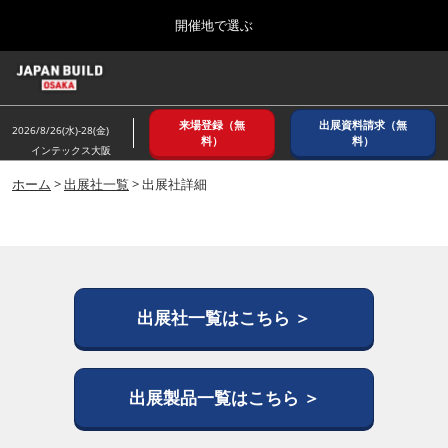
Press
ス
開催地で選ぶ
Escape
キ
to
ッ
close
ホーム
グ
プ
the
ロ
2026年08月26日
し
ー
menu.
インテックス大阪/ INTEX OSAKA
来場登録（無
出展資料請求（無
バ
2026/8/26(水)-28(金)
て
料）
料）
ル
インテックス大阪
進
ナ
8月_大阪
ビ
ホーム
>
出展社一覧
> 出展社詳細
む
2026年08月26日
ゲ
インテックス大阪/ INTEX OSAKA
ー
シ
ョ
12月_東京
ン
2026年12月02日
を
東京ビッグサイト/Tokyo Big Sight
折
出展社一覧はこちら ＞
り
た
3月_建設DX展＋（プラス）
た
2027年03月17日
む
出展製品一覧はこちら ＞
東京ビッグサイト/Tokyo Big Sight