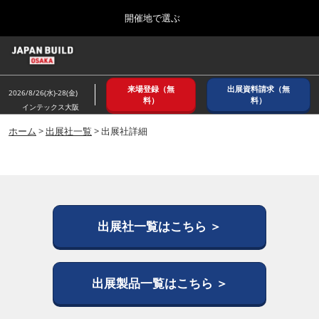
Press
ス
開催地で選ぶ
Escape
キ
to
ッ
close
ホーム
グ
プ
the
ロ
2026年08月26日
し
ー
menu.
インテックス大阪/ INTEX OSAKA
来場登録（無
出展資料請求（無
バ
2026/8/26(水)-28(金)
て
料）
料）
ル
インテックス大阪
進
ナ
8月_大阪
ビ
ホーム
>
出展社一覧
> 出展社詳細
む
2026年08月26日
ゲ
インテックス大阪/ INTEX OSAKA
ー
シ
ョ
12月_東京
ン
2026年12月02日
を
東京ビッグサイト/Tokyo Big Sight
折
出展社一覧はこちら ＞
り
た
3月_建設DX展＋（プラス）
た
2027年03月17日
む
出展製品一覧はこちら ＞
東京ビッグサイト/Tokyo Big Sight