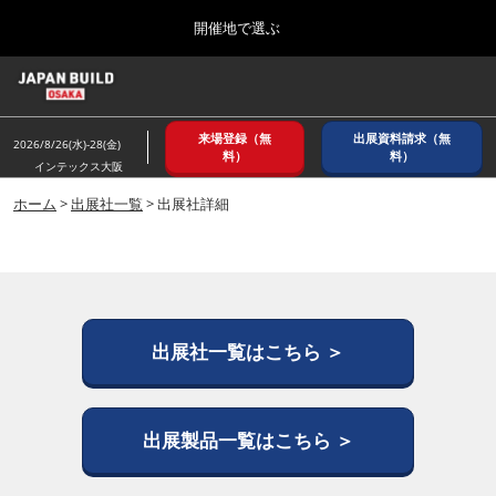
Press
ス
開催地で選ぶ
Escape
キ
to
ッ
close
ホーム
グ
プ
the
ロ
2026年08月26日
し
ー
menu.
インテックス大阪/ INTEX OSAKA
来場登録（無
出展資料請求（無
バ
2026/8/26(水)-28(金)
て
料）
料）
ル
インテックス大阪
進
ナ
8月_大阪
ビ
ホーム
>
出展社一覧
> 出展社詳細
む
2026年08月26日
ゲ
インテックス大阪/ INTEX OSAKA
ー
シ
ョ
12月_東京
ン
2026年12月02日
を
東京ビッグサイト/Tokyo Big Sight
折
出展社一覧はこちら ＞
り
た
3月_建設DX展＋（プラス）
た
2027年03月17日
む
出展製品一覧はこちら ＞
東京ビッグサイト/Tokyo Big Sight