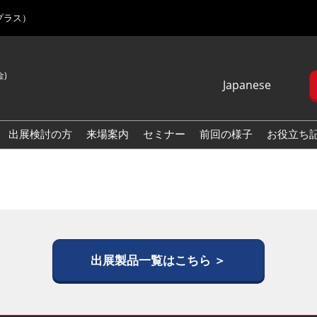
プラス）
金)
Japanese
Japanese
English
出展検討の方
来場案内
セミナー
前回の様子
お役立ち
Korean (Naver
Blog)
出展製品一覧はこちら ＞