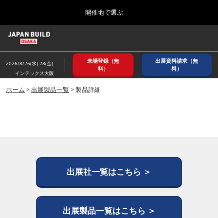
Press
ス
開催地で選ぶ
Escape
キ
to
ッ
close
ホーム
グ
プ
the
ロ
2026年08月26日
し
ー
menu.
インテックス大阪/ INTEX OSAKA
来場登録（無
出展資料請求（無
バ
2026/8/26(水)-28(金)
て
料）
料）
ル
インテックス大阪
進
ナ
8月_大阪
ビ
ホーム
>
出展製品一覧
> 製品詳細
む
2026年08月26日
ゲ
インテックス大阪/ INTEX OSAKA
ー
シ
ョ
12月_東京
ン
2026年12月02日
を
東京ビッグサイト/Tokyo Big Sight
折
り
た
出展社一覧はこちら ＞
3月_建設DX展＋（プラス）
た
2027年03月17日
む
東京ビッグサイト/Tokyo Big Sight
出展製品一覧はこちら ＞