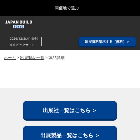
Press
ス
開催地で選ぶ
Escape
キ
to
ッ
close
ホーム
グ
プ
the
ロ
2026年08月26日
し
ー
menu.
インテックス大阪/ INTEX OSAKA
2026/12/2(水)-4(金)
バ
出展資料請求する（無料）＞
て
東京ビッグサイト
ル
進
ナ
8月_大阪
ビ
ホーム
>
出展製品一覧
> 製品詳細
む
2026年08月26日
ゲ
インテックス大阪/ INTEX OSAKA
ー
シ
ョ
12月_東京
ン
2026年12月02日
を
東京ビッグサイト/Tokyo Big Sight
折
り
た
出展社一覧はこちら ＞
3月_建設DX展＋（プラス）
た
2027年03月17日
む
東京ビッグサイト/Tokyo Big Sight
出展製品一覧はこちら ＞