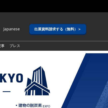
Japanese
出展資料請求する（無料）＞
anese
lish
記事
プレス
ean (Naver
g)