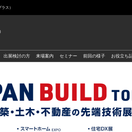
プラス）
)
Jap
Eng
出展検討の方
来場案内
セミナー
前回の様子
お役立ち
Kor
Blo