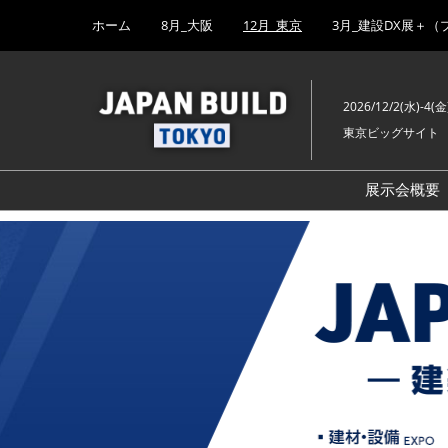
Press
ス
ホーム
8月_大阪
12月_東京
3月_建設DX展＋（
Escape
キ
to
ッ
close
プ
the
2026/12/2(水)-4(金
し
menu.
東京ビッグサイト
て
進
む
展示会概要