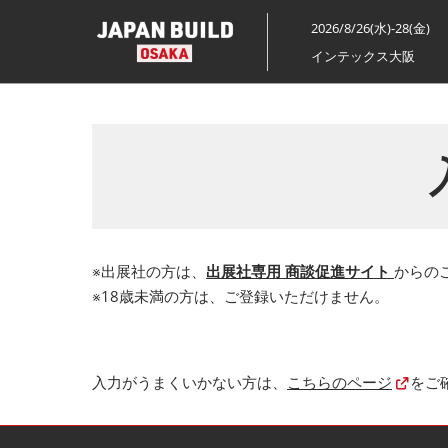
ス
2026/8/26(水)-28(金)
キ
インテックス大阪
ッ
プ
し
て
進
む
※出展社の方は、
出展社専用 商談促進サイト
からの
※18歳未満の方は、ご登録いただけません。
入力がうまくいかない方は、
こちらのページ
をご