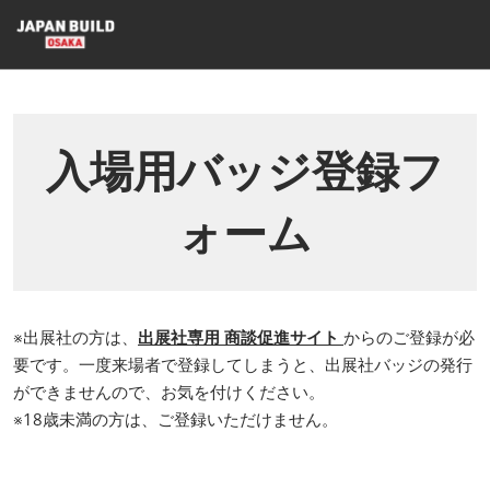
ス
キ
ッ
プ
し
て
入場用バッジ登録フ
進
む
ォーム
※出展社の方は、
出展社専用 商談促進サイト
からのご登録が必
要です。一度来場者で登録してしまうと、出展社バッジの発行
ができませんので、お気を付けください。
※18歳未満の方は、ご登録いただけません。