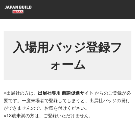
ス
キ
ッ
プ
し
て
入場用バッジ登録フ
進
む
ォーム
※出展社の方は、
出展社専用 商談促進サイト
からのご登録が必
要です。一度来場者で登録してしまうと、出展社バッジの発行
ができませんので、お気を付けください。
※18歳未満の方は、ご登録いただけません。