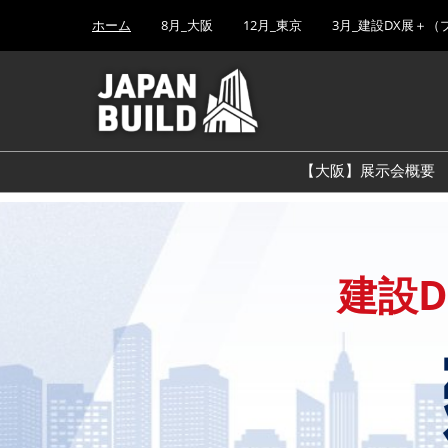
Press
ス
ホーム
8月_大阪
12月_東京
3月_建設DX展＋（
Escape
キ
to
ッ
close
プ
the
し
menu.
て
進
【大阪】展示会概要
む
建設D