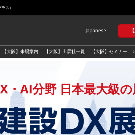
プラス）
Japanese
【
Japanese
English
【大阪】来場案内
【大阪】出展社一覧
【大阪】セミナー
Korean (Naver
Blog)
X・AI分野 日本最大級