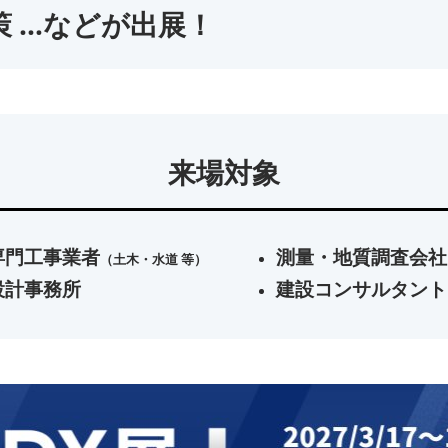
策 …などが出展！
来場対象
専門工事業者
測量・地質調査会社
（土木・水道 等）
設計事務所
建設コンサルタント